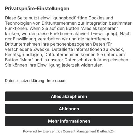
Mit der Serie „Faces“ richtet Jan Bauer den Blick auf
das menschliche Gesicht und untersucht die Wirkung
von Fragmentierung, Verfall und Zeitspuren. Die Werke
zeigen unterschiedliche Stadien zwischen nahezu
vollständigen und stark zerstörten Gesichtern und
stellen die Frage, ab wann ein Gesicht noch als solches
erkannt wird. Besonders die emotionale Reaktion auf
beschädigte oder entstellte Antlitze steht im Fokus.
Risse, Brüche und Fehlstellen werden dabei nicht als
Mangel, sondern als eigenständige Ästhetik der
Vergänglichkeit verstanden. So entsteht ein Dialog
zwischen Vergangenheit und Gegenwart, in dem das
Fragment neue Perspektiven eröffnet. Der Titel „Faces“
verweist zugleich auf die direkte Begegnung zwischen
Werk und Betrachter.
Fotos: © Kai-Hendrik Windeler