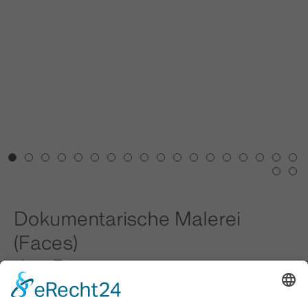
1
2
3
4
5
6
7
8
9
10
11
12
13
14
15
16
17
18
19
20
Dokumentarische Malerei
(Faces)
Jan Bauer
25.04.2026 - 11.06.2026