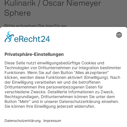
Kulinarik / Oscar Niemeyer
Sphere
Bitte schreiben Sie hierfür an
ceu-dining(at)technesphere.de
.
Ausstellung
Bitte schreiben Sie hierfür an:
kultur(at)technesphere.de
.
Standort
Bitte schreiben Sie hierfür an:
kontakt(at)technesphere.de
.