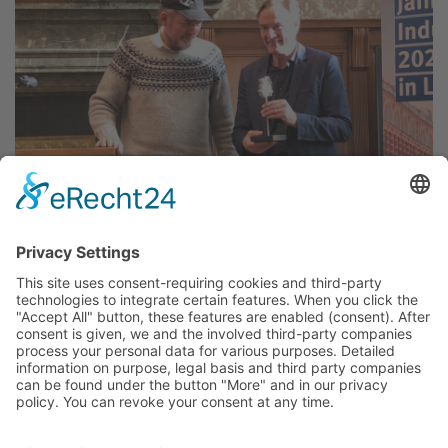
The Karl-Heine Prize of
Industriekultur Leipzig e.V.
goes to Ludwig Koehne.
His innovative spirit, entrepreneurial activities
and ...
read more