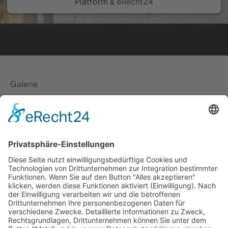
Platform
eRecht24
&
Galerie