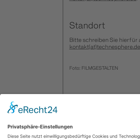
Standort
Bitte schreiben Sie hierfür 
kontakt(at)technesphere.d
Foto: FILMGESTALTEN