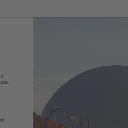
an
e.de
.
an: