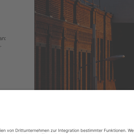
an:
e
.