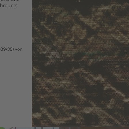
ehmung
989/38) von