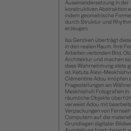
Auseinandersetzung in der
konstruktiven Abstraktion w
indem geometrische Form
durch Struktur und Rhyth
erzeugen.
Isa Genzken überträgt dies
in den realen Raum. Ihre Fe
Arbeiten verbinden Bild, Ob
Architektur und machen sic
dass Wahrnehmung stets 
ist. Ketuta Alexi-Meskhishvi
Clémentine Adou knüpfen a
Fragestellungen an: Währen
Meskhishvili Fotografien in
räumliche Objekte überfüh
verweist Adou mit bearbeit
Verpackungen von Fernseh
Computern auf die materiel
Grundlagen digitaler Bildwe
Ausstellung fragt danach, w